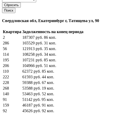
Свердловская обл, Екатеринбург г, Татищева ул, 90
Квартира
Задолженность на конец периода
2
187307
руб.
86
коп.
286
165529
руб.
31
коп.
56
121913
руб.
35
коп.
114
108258
руб.
34
коп.
195
107231
руб.
85
коп.
206
104966
руб.
51
коп.
110
62372
руб.
85
коп.
222
61593
руб.
44
коп.
228
59388
руб.
67
коп.
268
53588
руб.
19
коп.
140
53463
руб.
52
коп.
91
51142
руб.
95
коп.
159
46187
руб.
91
коп.
92
45626
руб.
92
коп.