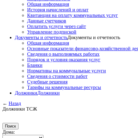
Общая информация
История начислений и оплат
Квитанция на оплату коммунальных услуг
Данные счетчиков
Оплатить услуги через сайт
Управление подпиской
Документы и отчетность
Документы и отчетность
Общая информация
Основные показатели финансово-хозяйственной де
Сведения о выполняемых работах
Порядок и условия оказания услуг
Бланки
Нормативы на коммунальные услуги
Сведения о стоимости работ
Судебные решения
Тарифы на коммунальные ресурсы
Должники
Должники
←
Назад
Должники ТСЖ
Дома: