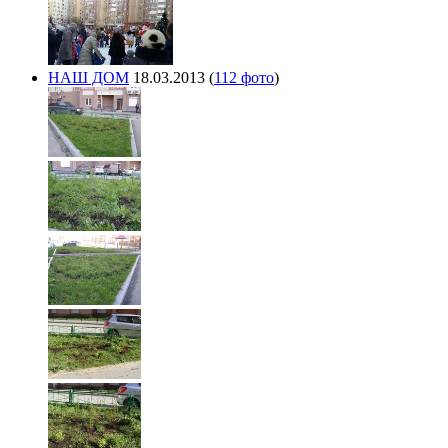
НАШ ДОМ
18.03.2013
(
112 фото
)