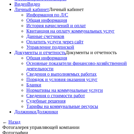
Видео
Видео
Личный кабинет
Личный кабинет
Информация по Л/С
Общая информация
История начислений и оплат
Квитанция на оплату коммунальных услуг
Данные счетчиков
Оплатить услуги через сайт
Управление подпиской
Документы и отчетность
Документы и отчетность
Общая информация
Основные показатели финансово-хозяйственной
деятельности
Сведения о выполняемых работах
Порядок и условия оказания услуг
Бланки
Нормативы на коммунальные услуги
Сведения о стоимости работ
Судебные решения
Тарифы на коммунальные ресурсы
Должники
Должники
←
Назад
Фотогалерея управляющей компании
Фотографии