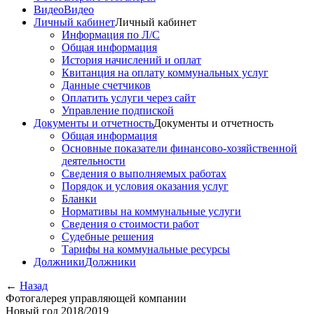
Видео
Видео
Личный кабинет
Личный кабинет
Информация по Л/С
Общая информация
История начислений и оплат
Квитанция на оплату коммунальных услуг
Данные счетчиков
Оплатить услуги через сайт
Управление подпиской
Документы и отчетность
Документы и отчетность
Общая информация
Основные показатели финансово-хозяйственной
деятельности
Сведения о выполняемых работах
Порядок и условия оказания услуг
Бланки
Нормативы на коммунальные услуги
Сведения о стоимости работ
Судебные решения
Тарифы на коммунальные ресурсы
Должники
Должники
←
Назад
Фотогалерея управляющей компании
Новый год 2018/2019