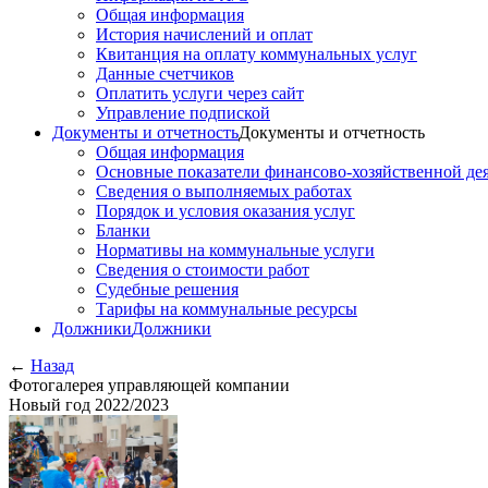
Общая информация
История начислений и оплат
Квитанция на оплату коммунальных услуг
Данные счетчиков
Оплатить услуги через сайт
Управление подпиской
Документы и отчетность
Документы и отчетность
Общая информация
Основные показатели финансово-хозяйственной де
Сведения о выполняемых работах
Порядок и условия оказания услуг
Бланки
Нормативы на коммунальные услуги
Сведения о стоимости работ
Судебные решения
Тарифы на коммунальные ресурсы
Должники
Должники
←
Назад
Фотогалерея управляющей компании
Новый год 2022/2023